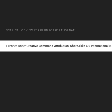
SCARICA LODVIEW PER PUBBLICARE I TUOI DATI
Licensed under
Creative Commons Attribution-ShareAlike 4.0 International
(C