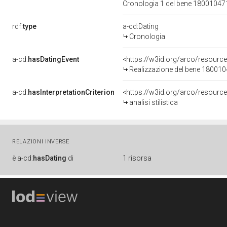
Cronologia 1 del bene 1800104
rdf:
type
a-cd:Dating
Cronologia
a-cd:
hasDatingEvent
<https://w3id.org/arco/resourc
Realizzazione del bene 18001
a-cd:
hasInterpretationCriterion
<https://w3id.org/arco/resource/I
analisi stilistica
RELAZIONI INVERSE
è
a-cd:
hasDating
di
1 risorsa