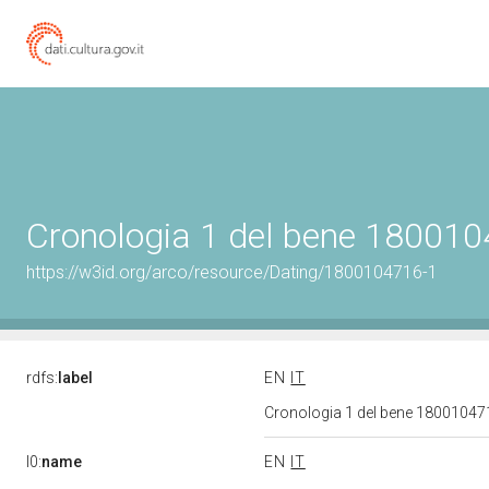
Cronologia 1 del bene 18001
https://w3id.org/arco/resource/Dating/1800104716-1
rdfs:
label
EN
IT
Cronologia 1 del bene 1800104
l0:
name
EN
IT