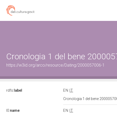
Cronologia 1 del bene 20000
https://w3id.org/arco/resource/Dating/2000057006-1
rdfs:
label
EN
IT
Cronologia 1 del bene 2000057
l0:
name
EN
IT