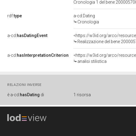
Cronologia 1 del bene 2000057
rdf:
type
a-cd:Dating
Cronologia
a-cd:
hasDatingEvent
<https://w3id.org/arco/resourc
Realizzazione del bene 20000
a-cd:
hasInterpretationCriterion
<https://w3id.org/arco/resource/I
analisi stilistica
RELAZIONI INVERSE
è
a-cd:
hasDating
di
1 risorsa