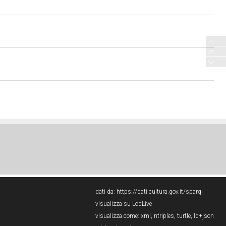
dati da:
https://dati.cultura.gov.it/sparql
visualizza su LodLive
visualizza come:
xml
,
ntriples
,
turtle
,
ld+json