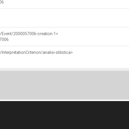
006
e/Event/2000057006-creation-1>
57006
nterpretationCriterion/analisi-stilistica>