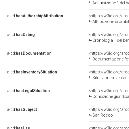
Acquisizione 1 del 
a-cd:
hasAuthorshipAttribution
<https://w3id.org/arc
Attribuzione di ambi
a-cd:
hasDating
<https://w3id.org/ar
Cronologia 1 del be
a-cd:
hasDocumentation
Documentazione foto
a-cd:
hasInventorySituation
<https://w3id.org/ar
Situazione inventar
a-cd:
hasLegalSituation
<https://w3id.org/arc
Condizione giuridica
a-cd:
hasSubject
<https://w3id.org/a
San Rocco
a-cd:
hasUse
<https://w3id.org/ar