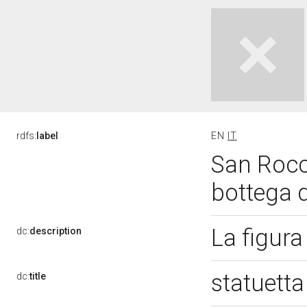
rdfs:
label
EN
IT
San Rocco
bottega 
La figur
dc:
description
statuett
dc:
title