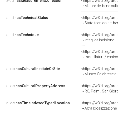
a-dd:
hasMeasurementCollection
<https://w3id.org/ar
Misure del bene cul
a-dd:
hasTechnicalStatus
<https://w3id.org/ar
Stato tecnico del b
a-dd:
hasTechnique
<https://w3id.org/arc
intaglio/ incisione
<https://w3id.org/arc
modellatura/ essicca
a-loc:
hasCulturalInstituteOrSite
<https://w3id.org/ar
Museo Calabrese di 
a-loc:
hasCulturalPropertyAddress
<https://w3id.org/a
RC, Palmi, San Gior
a-loc:
hasTimeIndexedTypedLocation
<https://w3id.org/ar
Altra localizzazione