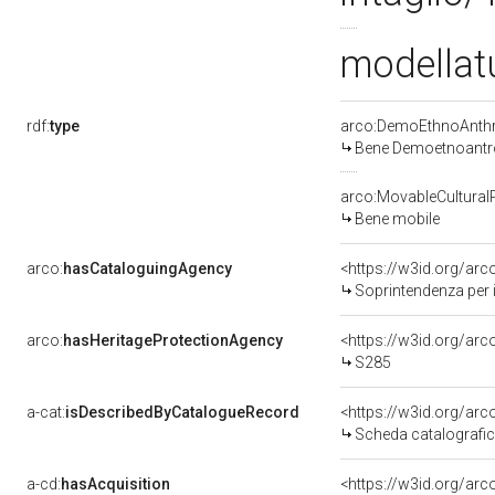
modellatu
rdf:
type
arco:DemoEthnoAnthr
Bene Demoetnoantr
arco:MovableCultural
Bene mobile
arco:
hasCataloguingAgency
<https://w3id.org/a
Soprintendenza per i 
arco:
hasHeritageProtectionAgency
<https://w3id.org/a
S285
a-cat:
isDescribedByCatalogueRecord
<https://w3id.org/a
Scheda catalografi
a-cd:
hasAcquisition
<https://w3id.org/ar