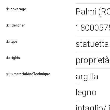
Palmi (R
dc:
coverage
1800057
dc:
identifier
statuett
dc:
type
proprietà
dc:
rights
argilla
pico:
materialAndTechnique
legno
intaglio/