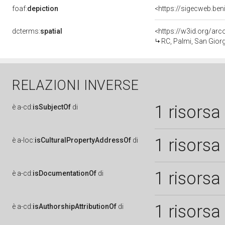
foaf:
depiction
<https://sigecweb.be
dcterms:
spatial
<https://w3id.org/a
RC, Palmi, San Gior
RELAZIONI INVERSE
1 risorsa
è
a-cd:
isSubjectOf
di
1 risorsa
è
a-loc:
isCulturalPropertyAddressOf
di
1 risorsa
è
a-cd:
isDocumentationOf
di
1 risorsa
è
a-cd:
isAuthorshipAttributionOf
di