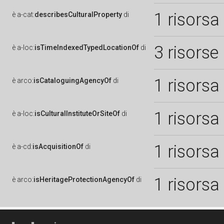
1 risorsa
è
a-cat:
describesCulturalProperty
di
3 risorse
è
a-loc:
isTimeIndexedTypedLocationOf
di
1 risorsa
è
arco:
isCataloguingAgencyOf
di
1 risorsa
è
a-loc:
isCulturalInstituteOrSiteOf
di
1 risorsa
è
a-cd:
isAcquisitionOf
di
1 risorsa
è
arco:
isHeritageProtectionAgencyOf
di