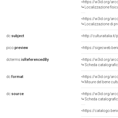
<https://w3id.org/ar
Localizzazione fisic
<https://w3id.org/ar
Localizzazione di p
dc:
subject
<http://culturaitalia.i
pico:
preview
<https://sigecweb.be
dcterms:
isReferencedBy
<https://w3id.org/a
Scheda catalografi
dc:
format
<https://w3id.org/ar
Misure del bene cul
dc:
source
<https://w3id.org/a
Scheda catalografi
<https://catalogo.ben