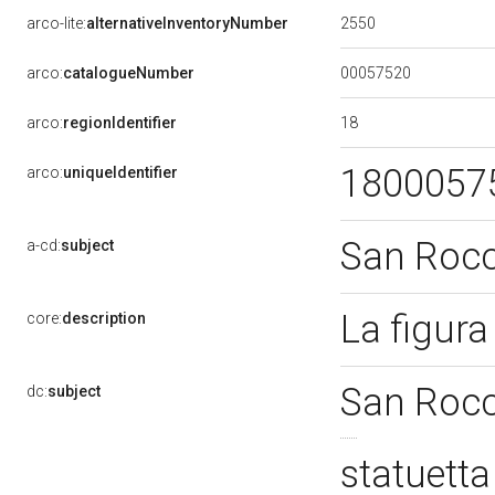
2550
arco-lite:
alternativeInventoryNumber
00057520
arco:
catalogueNumber
18
arco:
regionIdentifier
1800057
arco:
uniqueIdentifier
San Roc
a-cd:
subject
La figur
core:
description
San Roc
dc:
subject
statuett