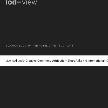
SCARICA LODVIEW PER PUBBLICARE I TUOI DATI
Licensed under
Creative Commons Attribution-ShareAlike 4.0 International
(C