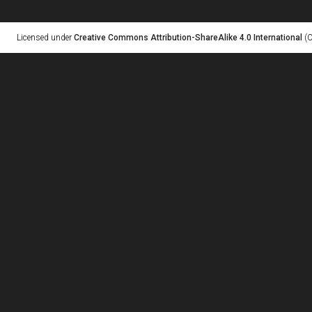
Licensed under
Creative Commons Attribution-ShareAlike 4.0 International
(C