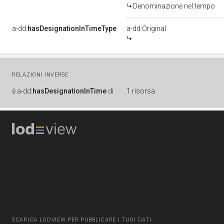
Denominazione nel tempo
a-dd:
hasDesignationInTimeType
a-dd:Original
RELAZIONI INVERSE
è
a-dd:
hasDesignationInTime
di
1 risorsa
SCARICA LODVIEW PER PUBBLICARE I TUOI DATI