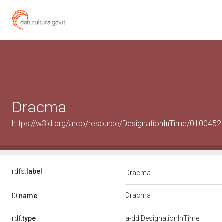
Dracma
https://w3id.org/arco/resource/DesignationInTime/01004
rdfs:
label
Dracma
Dracma
l0:
name
rdf:
type
a-dd:DesignationInTime