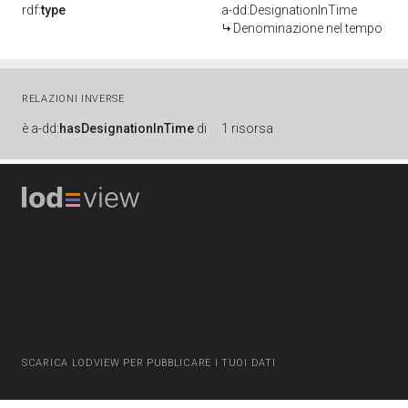
rdf:
type
a-dd:DesignationInTime
Denominazione nel tempo
RELAZIONI INVERSE
è
a-dd:
hasDesignationInTime
di
1 risorsa
SCARICA LODVIEW PER PUBBLICARE I TUOI DATI