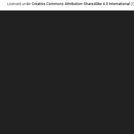
Licensed under
Creative Commons Attribution-ShareAlike 4.0 International
(C