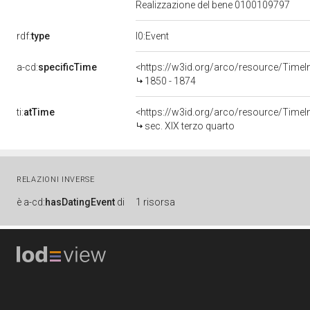
Realizzazione del bene 0100109797
rdf:
type
l0:Event
a-cd:
specificTime
<https://w3id.org/arco/resource/TimeI
1850 - 1874
ti:
atTime
<https://w3id.org/arco/resource/TimeIn
sec. XIX terzo quarto
RELAZIONI INVERSE
è
a-cd:
hasDatingEvent
di
1 risorsa