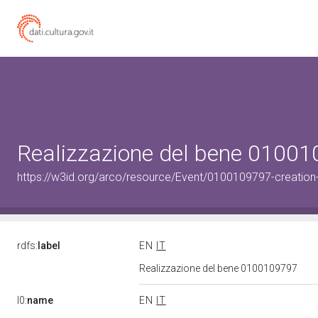
Realizzazione del bene 0100
https://w3id.org/arco/resource/Event/0100109797-creation
rdfs:
label
EN
IT
Realizzazione del bene 0100109797
l0:
name
EN
IT