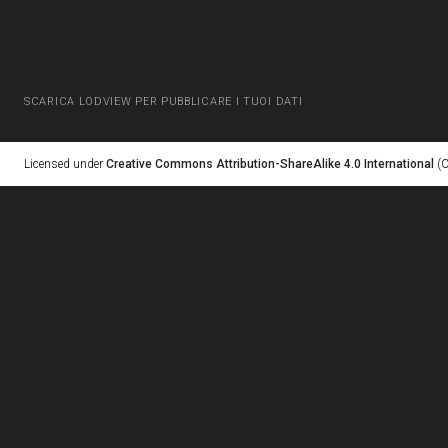
SCARICA LODVIEW PER PUBBLICARE I TUOI DATI
Licensed under
Creative Commons Attribution-ShareAlike 4.0 International
(C