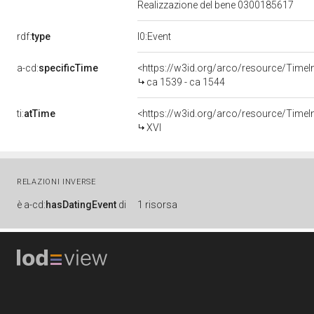
Realizzazione del bene 0300185617
rdf:
type
l0:Event
a-cd:
specificTime
<https://w3id.org/arco/resource/TimeI
ca 1539 - ca 1544
ti:
atTime
<https://w3id.org/arco/resource/TimeIn
XVI
RELAZIONI INVERSE
è
a-cd:
hasDatingEvent
di
1 risorsa