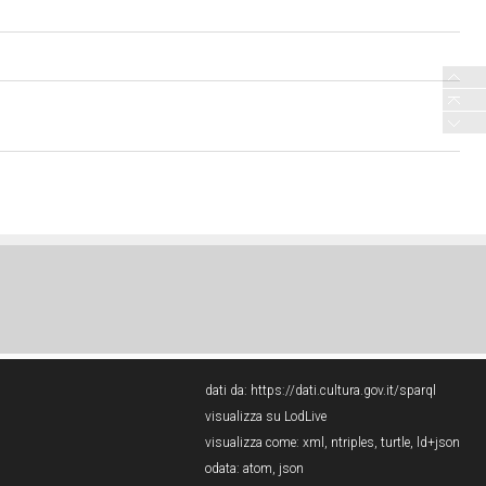
dati da:
https://dati.cultura.gov.it/sparql
visualizza su LodLive
visualizza come:
xml
,
ntriples
,
turtle
,
ld+json
odata:
atom
,
json