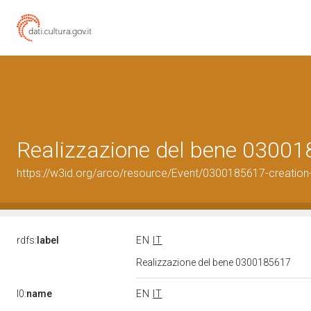
Realizzazione del bene 0300
https://w3id.org/arco/resource/Event/0300185617-creation
rdfs:
label
EN
IT
Realizzazione del bene 0300185617
l0:
name
EN
IT