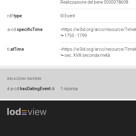
Realizzazione del bene 0500078608
rdf:
type
l0:Event
a-cd:
specificTime
<https://w3id.org/arco/resource/Time
1750 - 1799
ti:
atTime
<https://w3id.org/arco/resource/TimeI
sec. XVIII seconda metà
RELAZIONI INVERSE
è
a-cd:
hasDatingEvent
di
1 risorsa