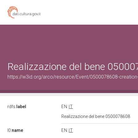
Realizzazione del bene 0500
https://w3id.org/arco/resource/Event/0500078608-creation
rdfs:
label
EN
IT
Realizzazione del bene 0500078608
l0:
name
EN
IT