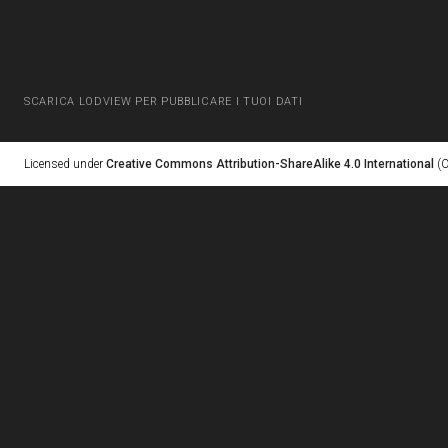
SCARICA LODVIEW PER PUBBLICARE I TUOI DATI
Licensed under
Creative Commons Attribution-ShareAlike 4.0 International
(C