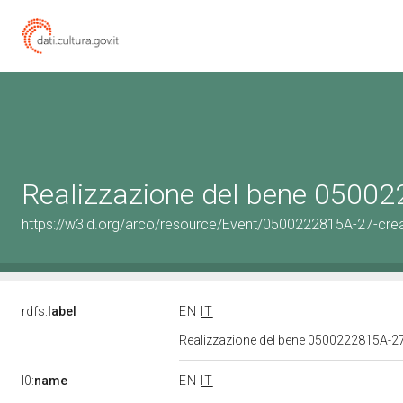
Realizzazione del bene 0500
https://w3id.org/arco/resource/Event/0500222815A-27-crea
rdfs:
label
EN
IT
Realizzazione del bene 0500222815A-2
l0:
name
EN
IT