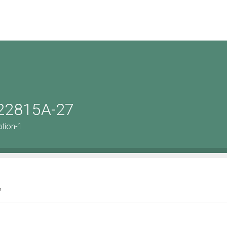
222815A-27
tion-1
7