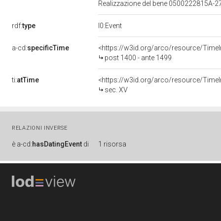
Realizzazione del bene 0500222815A-2
rdf:
type
l0:Event
a-cd:
specificTime
<https://w3id.org/arco/resource/TimeI
post 1400 - ante 1499
ti:
atTime
<https://w3id.org/arco/resource/TimeI
sec. XV
RELAZIONI INVERSE
è
a-cd:
hasDatingEvent
di
1 risorsa