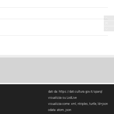
dati da:
https://dati.cultura.gov.it/sparql
visualizza su LodLive
visualizza come:
xml
,
ntriples
,
turtle
,
ld+json
odata:
atom
,
json