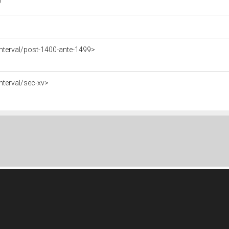
7
nterval/post-1400-ante-1499>
nterval/sec-xv>