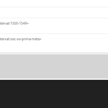
nterval/1500-1549>
terval/sec-xvi-prima-meta>