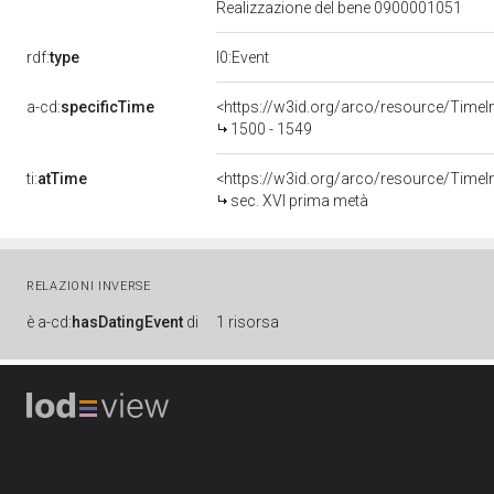
Realizzazione del bene 0900001051
rdf:
type
l0:Event
a-cd:
specificTime
<https://w3id.org/arco/resource/TimeI
1500 - 1549
ti:
atTime
<https://w3id.org/arco/resource/TimeIn
sec. XVI prima metà
RELAZIONI INVERSE
è
a-cd:
hasDatingEvent
di
1 risorsa