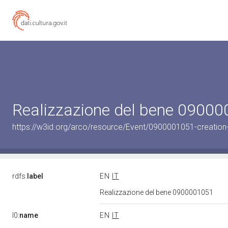
Realizzazione del bene 0900
https://w3id.org/arco/resource/Event/0900001051-creation
rdfs:
label
EN
IT
Realizzazione del bene 0900001051
l0:
name
EN
IT