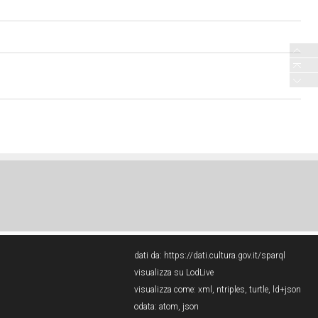
dati da:
https://dati.cultura.gov.it/sparql
visualizza su LodLive
visualizza come:
xml
,
ntriples
,
turtle
,
ld+json
odata:
atom
,
json