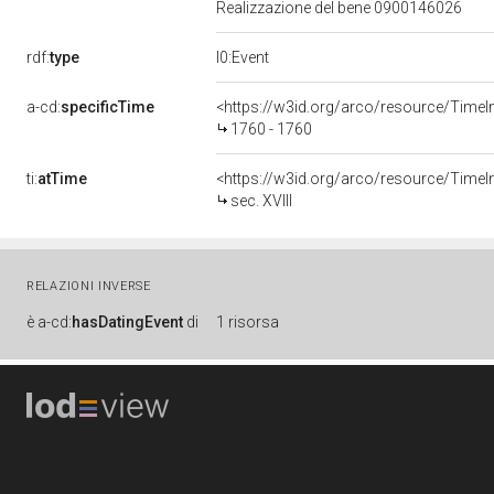
Realizzazione del bene 0900146026
rdf:
type
l0:Event
a-cd:
specificTime
<https://w3id.org/arco/resource/TimeI
1760 - 1760
ti:
atTime
<https://w3id.org/arco/resource/TimeInt
sec. XVIII
RELAZIONI INVERSE
è
a-cd:
hasDatingEvent
di
1 risorsa