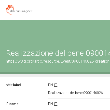
Realizzazione del bene 0900
https://w3id.org/arco/resource/Event/0900146026-creation
rdfs:
label
EN
IT
Realizzazione del bene 0900146026
l0:
name
EN
IT