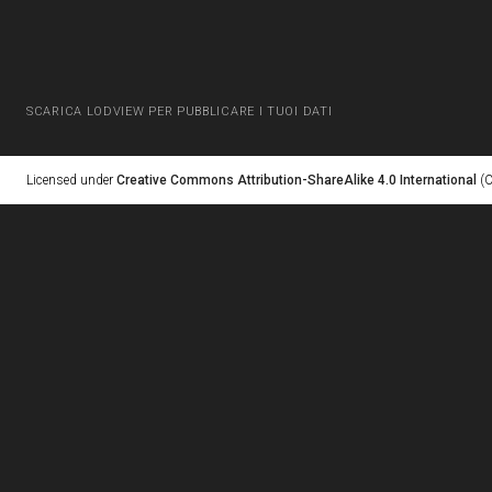
SCARICA LODVIEW PER PUBBLICARE I TUOI DATI
Licensed under
Creative Commons Attribution-ShareAlike 4.0 International
(C