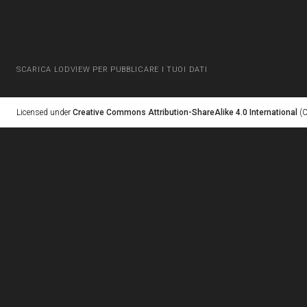
SCARICA LODVIEW PER PUBBLICARE I TUOI DATI
Licensed under
Creative Commons Attribution-ShareAlike 4.0 International
(C