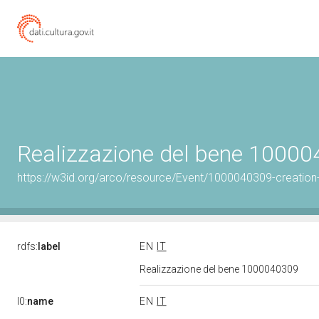
Realizzazione del bene 1000
https://w3id.org/arco/resource/Event/1000040309-creation
rdfs:
label
EN
IT
Realizzazione del bene 1000040309
l0:
name
EN
IT