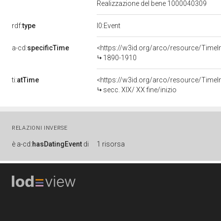
Realizzazione del bene 1000040309
rdf:
type
l0:Event
a-cd:
specificTime
<https://w3id.org/arco/resource/TimeI
1890-1910
ti:
atTime
<https://w3id.org/arco/resource/TimeInt
secc. XIX/ XX fine/inizio
RELAZIONI INVERSE
è
a-cd:
hasDatingEvent
di
1 risorsa