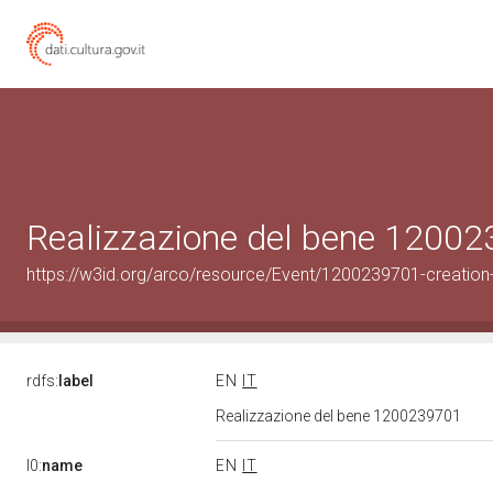
Realizzazione del bene 1200
https://w3id.org/arco/resource/Event/1200239701-creation
rdfs:
label
EN
IT
Realizzazione del bene 1200239701
l0:
name
EN
IT