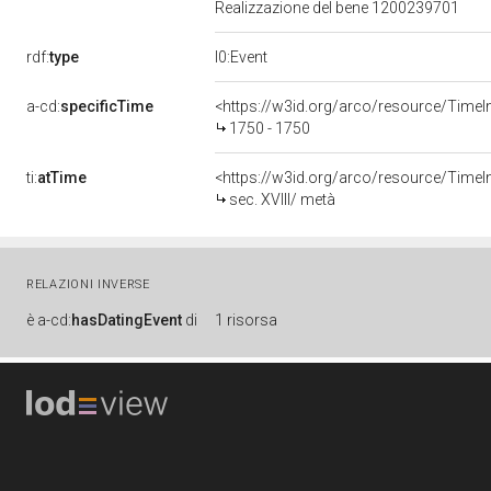
Realizzazione del bene 1200239701
rdf:
type
l0:Event
a-cd:
specificTime
<https://w3id.org/arco/resource/TimeI
1750 - 1750
ti:
atTime
<https://w3id.org/arco/resource/TimeIn
sec. XVIII/ metà
RELAZIONI INVERSE
è
a-cd:
hasDatingEvent
di
1 risorsa