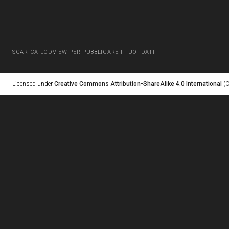
SCARICA LODVIEW PER PUBBLICARE I TUOI DATI
Licensed under
Creative Commons Attribution-ShareAlike 4.0 International
(C