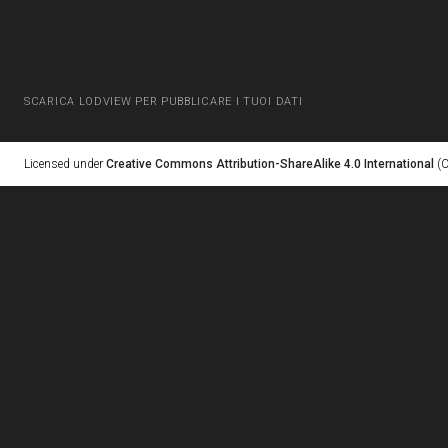
SCARICA LODVIEW PER PUBBLICARE I TUOI DATI
Licensed under
Creative Commons Attribution-ShareAlike 4.0 International
(C