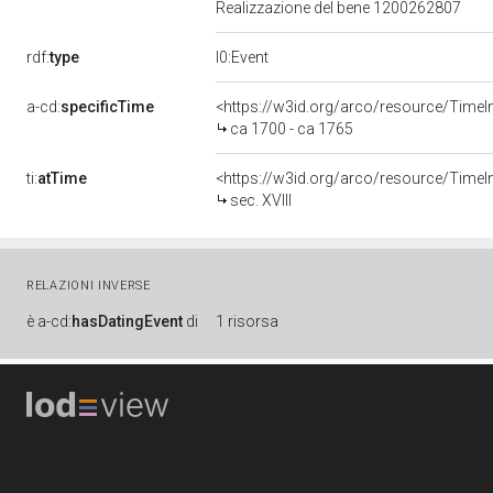
Realizzazione del bene 1200262807
rdf:
type
l0:Event
a-cd:
specificTime
<https://w3id.org/arco/resource/TimeI
ca 1700 - ca 1765
ti:
atTime
<https://w3id.org/arco/resource/TimeInt
sec. XVIII
RELAZIONI INVERSE
è
a-cd:
hasDatingEvent
di
1 risorsa