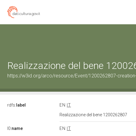
Realizzazione del bene 1200
https://w3id.org/arco/resource/Event/1200262807-creation
rdfs:
label
EN
IT
Realizzazione del bene 1200262807
l0:
name
EN
IT