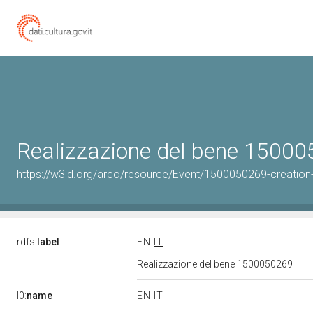
Realizzazione del bene 1500
https://w3id.org/arco/resource/Event/1500050269-creation
rdfs:
label
EN
IT
Realizzazione del bene 1500050269
l0:
name
EN
IT