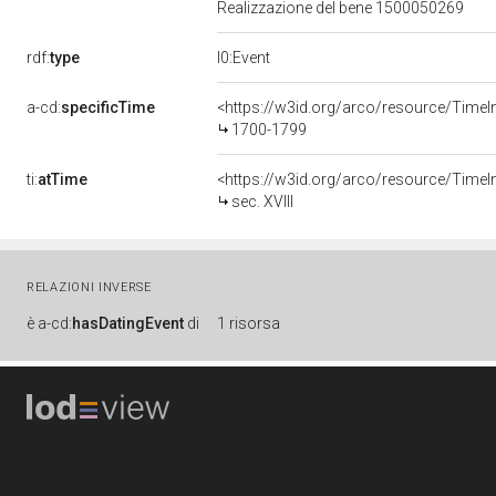
Realizzazione del bene 1500050269
rdf:
type
l0:Event
a-cd:
specificTime
<https://w3id.org/arco/resource/TimeI
1700-1799
ti:
atTime
<https://w3id.org/arco/resource/TimeInt
sec. XVIII
RELAZIONI INVERSE
è
a-cd:
hasDatingEvent
di
1 risorsa