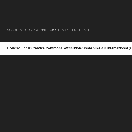
SCARICA LODVIEW PER PUBBLICARE I TUOI DATI
Licensed under
Creative Commons Attribution-ShareAlike 4.0 International
(C