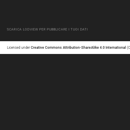
SCARICA LODVIEW PER PUBBLICARE I TUOI DATI
Licensed under
Creative Commons Attribution-ShareAlike 4.0 International
(C