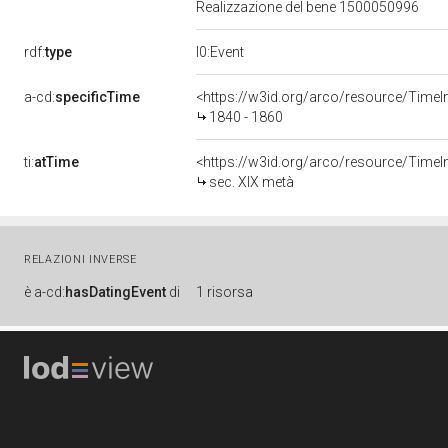
Realizzazione del bene 1500050996
rdf:
type
l0:Event
a-cd:
specificTime
<https://w3id.org/arco/resource/TimeI
1840 - 1860
ti:
atTime
<https://w3id.org/arco/resource/TimeIn
sec. XIX metà
RELAZIONI INVERSE
è
a-cd:
hasDatingEvent
di
1 risorsa