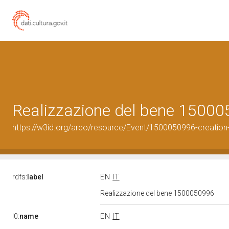
Realizzazione del bene 1500
https://w3id.org/arco/resource/Event/1500050996-creation
rdfs:
label
EN
IT
Realizzazione del bene 1500050996
l0:
name
EN
IT