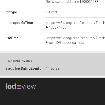
Realizzazione del bene 1500051538
rdf:
type
l0:Event
a-cd:
specificTime
<https://w3id.org/arco/resource/TimeI
1750 - 1799
ti:
atTime
<https://w3id.org/arco/resource/TimeIn
sec. XVIII seconda metà
RELAZIONI INVERSE
è
a-cd:
hasDatingEvent
di
1 risorsa