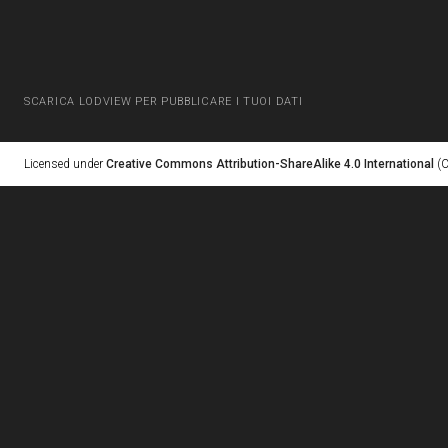
SCARICA LODVIEW PER PUBBLICARE I TUOI DATI
Licensed under
Creative Commons Attribution-ShareAlike 4.0 International
(C