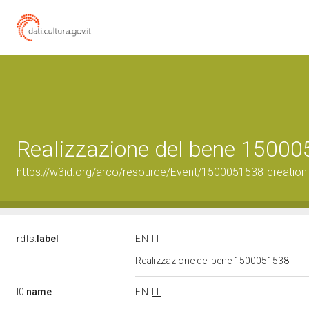
Realizzazione del bene 1500
https://w3id.org/arco/resource/Event/1500051538-creation
rdfs:
label
EN
IT
Realizzazione del bene 1500051538
l0:
name
EN
IT