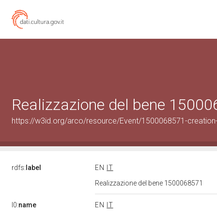
Realizzazione del bene 1500
https://w3id.org/arco/resource/Event/1500068571-creation
rdfs:
label
EN
IT
Realizzazione del bene 1500068571
l0:
name
EN
IT