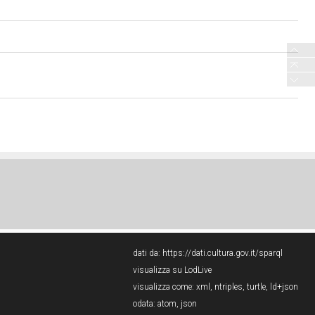
dati da:
https://dati.cultura.gov.it/sparql
visualizza su LodLive
visualizza come:
xml
,
ntriples
,
turtle
,
ld+json
odata:
atom
,
json