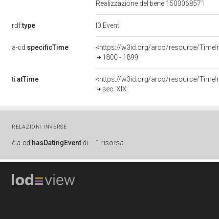
Realizzazione del bene 1500068571
rdf:
type
l0:Event
a-cd:
specificTime
<https://w3id.org/arco/resource/TimeI
1800 - 1899
ti:
atTime
<https://w3id.org/arco/resource/TimeIn
sec. XIX
RELAZIONI INVERSE
è
a-cd:
hasDatingEvent
di
1 risorsa