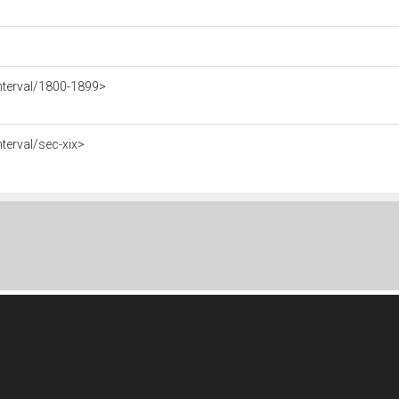
nterval/1800-1899>
terval/sec-xix>