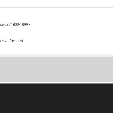
nterval/1800-1899>
terval/sec-xix>