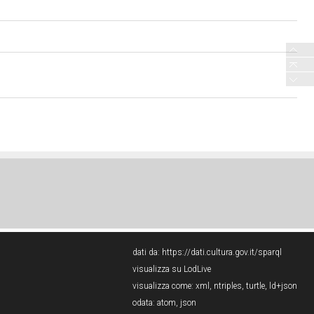
dati da:
https://dati.cultura.gov.it/sparql
visualizza su LodLive
visualizza come:
xml
,
ntriples
,
turtle
,
ld+json
odata:
atom
,
json