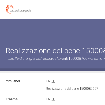
Realizzazione del bene 1500
https://w3id.org/arco/resource/Event/1500087667-creation
rdfs:
label
EN
IT
Realizzazione del bene 1500087667
l0:
name
EN
IT