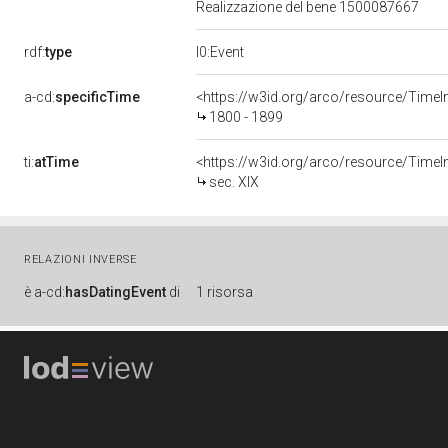
Realizzazione del bene 1500087667
rdf:
type
l0:Event
a-cd:
specificTime
<https://w3id.org/arco/resource/TimeI
1800 - 1899
ti:
atTime
<https://w3id.org/arco/resource/TimeIn
sec. XIX
RELAZIONI INVERSE
è
a-cd:
hasDatingEvent
di
1 risorsa