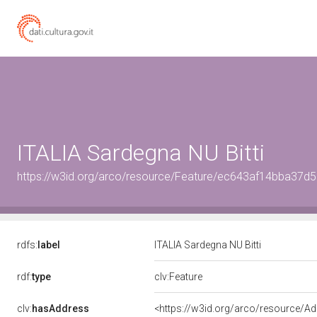
ITALIA Sardegna NU Bitti
https://w3id.org/arco/resource/Feature/ec643af14bba37
rdfs:
label
ITALIA Sardegna NU Bitti
rdf:
type
clv:Feature
clv:
hasAddress
<https://w3id.org/arco/resource/