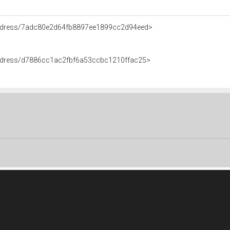
/Address/7adc80e2d64fb8897ee1899cc2d94eed>
Address/d7886cc1ac2fbf6a53ccbc1210ffac25>