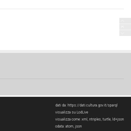
dati da:
https://dati.cultura.gov.it/sparql
visualizza su LodLive
visualizza come:
xml
,
ntriples
,
turtle
,
ld+json
odata:
atom
,
json