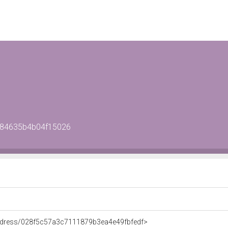
d584635b4b04f15026
Address/028f5c57a3c7111879b3ea4e49fbfedf>