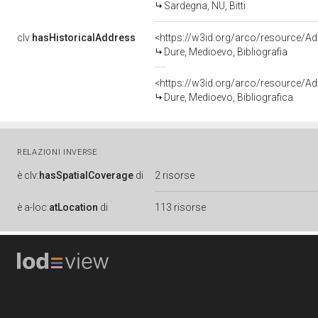
Sardegna, NU, Bitti
clv:
hasHistoricalAddress
<https://w3id.org/arco/resource
Dure, Medioevo, Bibliografia
<https://w3id.org/arco/resource/
Dure, Medioevo, Bibliografica
RELAZIONI INVERSE
è
clv:
hasSpatialCoverage
di
2 risorse
è
a-loc:
atLocation
di
113 risorse