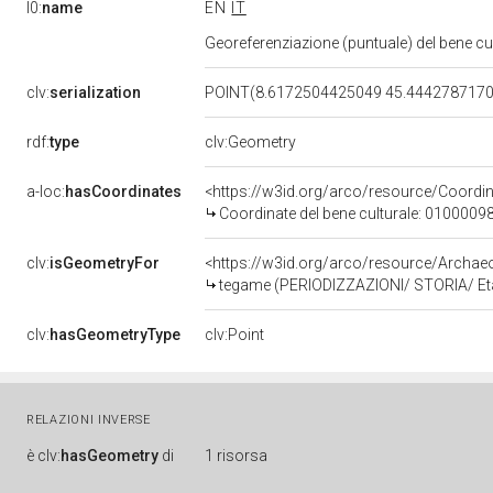
l0:
name
EN
IT
Georeferenziazione (puntuale) del bene c
clv:
serialization
POINT(8.6172504425049 45.444278717
rdf:
type
clv:Geometry
a-loc:
hasCoordinates
<https://w3id.org/arco/resource/Coord
Coordinate del bene culturale: 0100009
clv:
isGeometryFor
<https://w3id.org/arco/resource/Archa
tegame (PERIODIZZAZIONI/ STORIA/ Età
clv:
hasGeometryType
clv:Point
RELAZIONI INVERSE
è
clv:
hasGeometry
di
1 risorsa