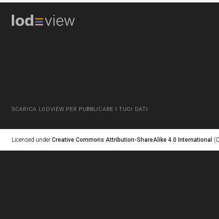
SCARICA LODVIEW PER PUBBLICARE I TUOI DATI
Licensed under
Creative Commons Attribution-ShareAlike 4.0 International
(C