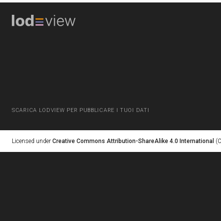
SCARICA LODVIEW PER PUBBLICARE I TUOI DATI
Licensed under
Creative Commons Attribution-ShareAlike 4.0 International
(C