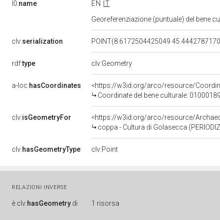
l0:
name
EN
IT
Georeferenziazione (puntuale) del bene c
clv:
serialization
POINT(8.6172504425049 45.444278717
rdf:
type
clv:Geometry
a-loc:
hasCoordinates
<https://w3id.org/arco/resource/Coord
Coordinate del bene culturale: 0100018
clv:
isGeometryFor
<https://w3id.org/arco/resource/Archa
coppa - Cultura di Golasecca (PERIODI
clv:
hasGeometryType
clv:Point
RELAZIONI INVERSE
è
clv:
hasGeometry
di
1 risorsa