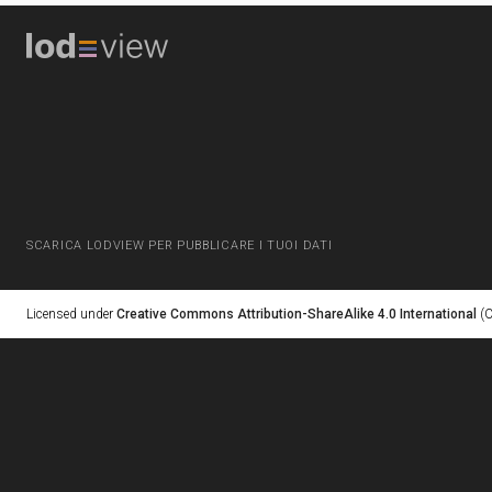
SCARICA LODVIEW PER PUBBLICARE I TUOI DATI
Licensed under
Creative Commons Attribution-ShareAlike 4.0 International
(C