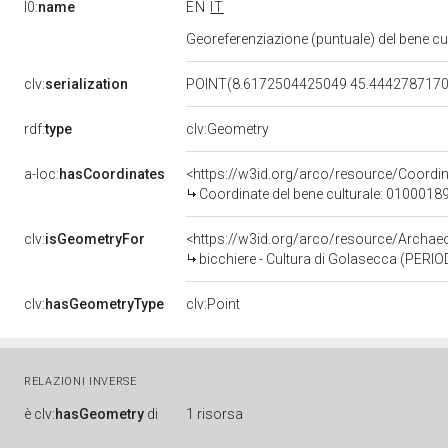
l0:
name
EN
IT
Georeferenziazione (puntuale) del bene c
clv:
serialization
POINT(8.6172504425049 45.444278717
rdf:
type
clv:Geometry
a-loc:
hasCoordinates
<https://w3id.org/arco/resource/Coord
Coordinate del bene culturale: 0100018
clv:
isGeometryFor
<https://w3id.org/arco/resource/Archa
bicchiere - Cultura di Golasecca (PERI
clv:
hasGeometryType
clv:Point
RELAZIONI INVERSE
è
clv:
hasGeometry
di
1 risorsa