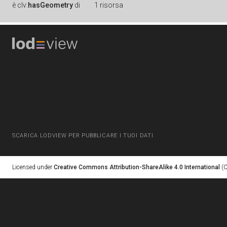
è
clv:
hasGeometry
di
1 risorsa
SCARICA LODVIEW PER PUBBLICARE I TUOI DATI
Licensed under
Creative Commons Attribution-ShareAlike 4.0 International
(C