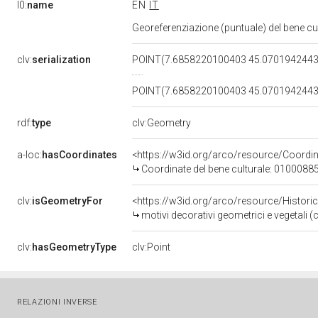
l0:
name
EN
IT
Georeferenziazione (puntuale) del bene c
clv:
serialization
POINT(7.6858220100403 45.070194244
POINT(7.6858220100403 45.070194244
rdf:
type
clv:Geometry
a-loc:
hasCoordinates
<https://w3id.org/arco/resource/Coord
Coordinate del bene culturale: 0100088
clv:
isGeometryFor
<https://w3id.org/arco/resource/Histori
motivi decorativi geometrici e vegetali 
clv:
hasGeometryType
clv:Point
RELAZIONI INVERSE