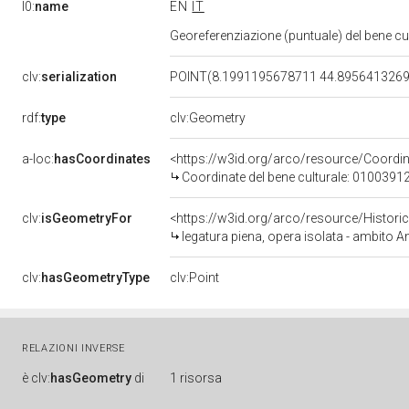
l0:
name
EN
IT
Georeferenziazione (puntuale) del bene c
clv:
serialization
POINT(8.1991195678711 44.895641326
rdf:
type
clv:Geometry
a-loc:
hasCoordinates
<https://w3id.org/arco/resource/Coord
Coordinate del bene culturale: 0100391
clv:
isGeometryFor
<https://w3id.org/arco/resource/Histori
legatura piena, opera isolata - ambito 
clv:
hasGeometryType
clv:Point
RELAZIONI INVERSE
è
clv:
hasGeometry
di
1 risorsa