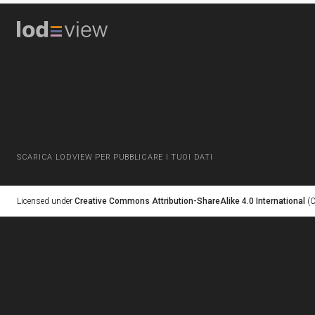
SCARICA LODVIEW PER PUBBLICARE I TUOI DATI
Licensed under
Creative Commons Attribution-ShareAlike 4.0 International
(C