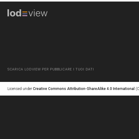
SCARICA LODVIEW PER PUBBLICARE I TUOI DATI
Licensed under
Creative Commons Attribution-ShareAlike 4.0 International
(C