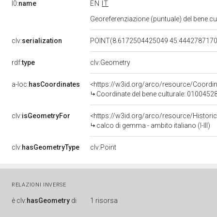
l0:
name
EN
IT
Georeferenziazione (puntuale) del bene c
clv:
serialization
POINT(8.6172504425049 45.444278717
rdf:
type
clv:Geometry
a-loc:
hasCoordinates
<https://w3id.org/arco/resource/Coord
Coordinate del bene culturale: 0100452
clv:
isGeometryFor
<https://w3id.org/arco/resource/Histori
calco di gemma - ambito italiano (I-III)
clv:
hasGeometryType
clv:Point
RELAZIONI INVERSE
è
clv:
hasGeometry
di
1 risorsa