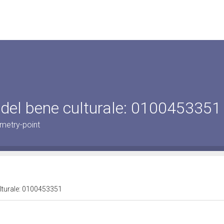
 del bene culturale: 0100453351
metry-point
ulturale: 0100453351