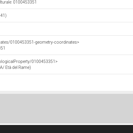
ulturale: 0100453351
041)
inates/0100453351-geometry-coordinates>
351
eologicalProperty/0100453351>
A/ Età del Rame)