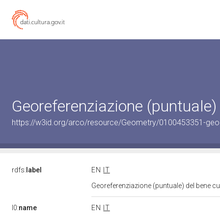
Georeferenziazione (puntuale)
https://w3id.org/arco/resource/Geometry/0100453351-geo
rdfs:
label
EN
IT
Georeferenziazione (puntuale) del bene c
l0:
name
EN
IT