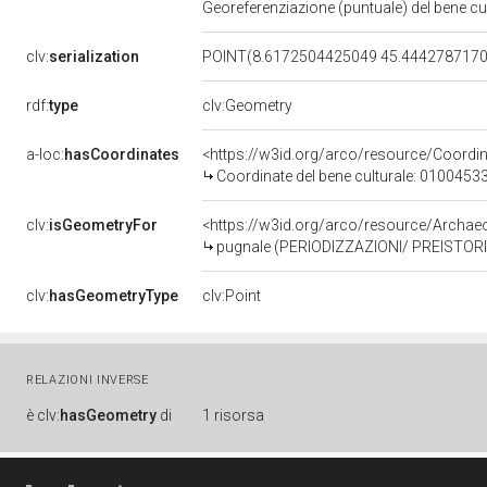
Georeferenziazione (puntuale) del bene c
clv:
serialization
POINT(8.6172504425049 45.444278717
rdf:
type
clv:Geometry
a-loc:
hasCoordinates
<https://w3id.org/arco/resource/Coord
Coordinate del bene culturale: 0100453
clv:
isGeometryFor
<https://w3id.org/arco/resource/Archa
pugnale (PERIODIZZAZIONI/ PREISTORI
clv:
hasGeometryType
clv:Point
RELAZIONI INVERSE
è
clv:
hasGeometry
di
1 risorsa