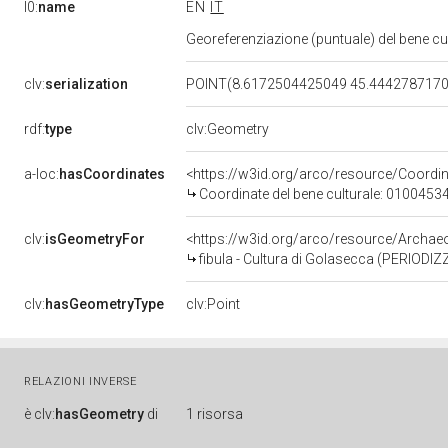
l0:
name
EN
IT
Georeferenziazione (puntuale) del bene c
clv:
serialization
POINT(8.6172504425049 45.444278717
rdf:
type
clv:Geometry
a-loc:
hasCoordinates
<https://w3id.org/arco/resource/Coord
Coordinate del bene culturale: 0100453
clv:
isGeometryFor
<https://w3id.org/arco/resource/Archa
fibula - Cultura di Golasecca (PERIODI
clv:
hasGeometryType
clv:Point
RELAZIONI INVERSE
è
clv:
hasGeometry
di
1 risorsa