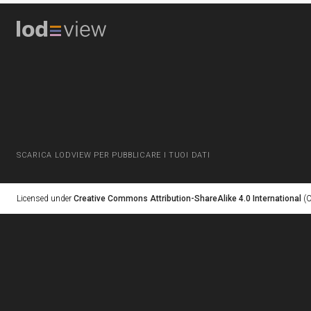
SCARICA LODVIEW PER PUBBLICARE I TUOI DATI
Licensed under
Creative Commons Attribution-ShareAlike 4.0 International
(C