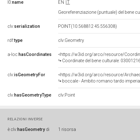
l0:
name
EN
IT
Georeferenziazione (puntuale) del bene c
clv:
serialization
POINT(10.568812 45.556308)
rdf:
type
clv:Geometry
a-loc:
hasCoordinates
<https://w3id.org/arco/resource/Coord
Coordinate del bene culturale: 0300121
clv:
isGeometryFor
<https://w3id.org/arco/resource/Archa
boccale - Ambito romano tardo imperiale (PE
clv:
hasGeometryType
clv:Point
RELAZIONI INVERSE
è
clv:
hasGeometry
di
1 risorsa