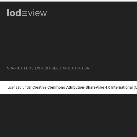
SCARICA LODVIEW PER PUBBLICARE I TUOI DATI
Licensed under
Creative Commons Attribution-ShareAlike 4.0 International
(C