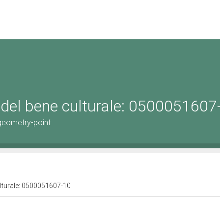
 del bene culturale: 0500051607
geometry-point
ulturale: 0500051607-10