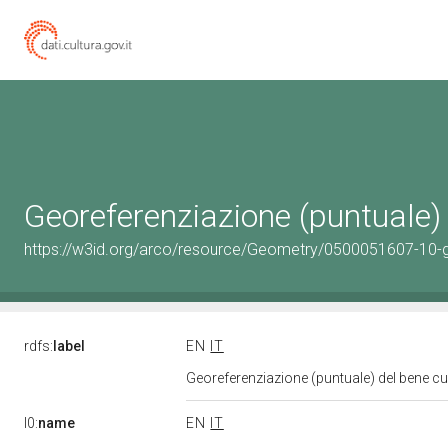
Georeferenziazione (puntuale)
https://w3id.org/arco/resource/Geometry/0500051607-10-
rdfs:
label
EN
IT
Georeferenziazione (puntuale) del bene c
l0:
name
EN
IT