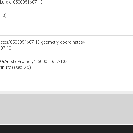
ulturale: 0500051607-10
563)
inates/0500051607-10-geometry-coordinates>
607-10
cOrArtisticProperty/0500051607-10>
ribuito) (sec. XX)