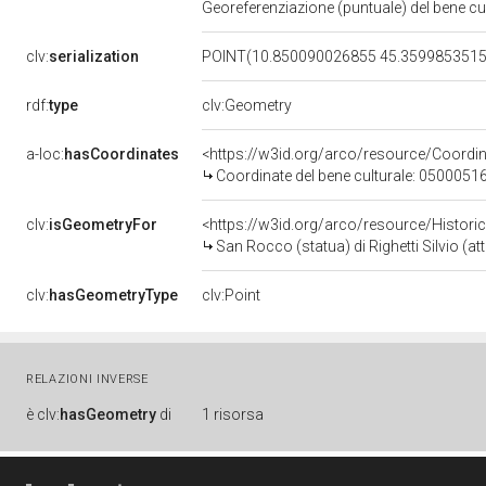
Georeferenziazione (puntuale) del bene c
clv:
serialization
POINT(10.850090026855 45.359985351
rdf:
type
clv:Geometry
a-loc:
hasCoordinates
<https://w3id.org/arco/resource/Coord
Coordinate del bene culturale: 0500051
clv:
isGeometryFor
<https://w3id.org/arco/resource/Histori
San Rocco (statua) di Righetti Silvio (att
clv:
hasGeometryType
clv:Point
RELAZIONI INVERSE
è
clv:
hasGeometry
di
1 risorsa