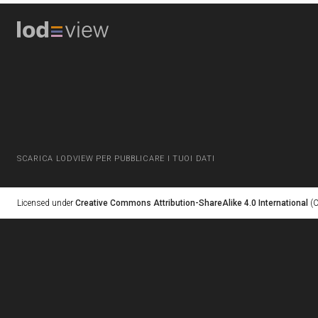
SCARICA LODVIEW PER PUBBLICARE I TUOI DATI
Licensed under
Creative Commons Attribution-ShareAlike 4.0 International
(C