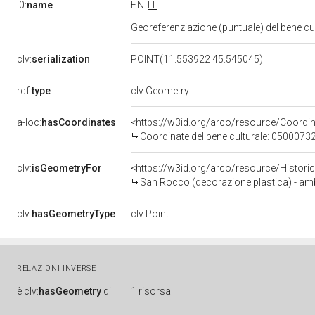
l0:
name
EN
IT
Georeferenziazione (puntuale) del bene c
clv:
serialization
POINT(11.553922 45.545045)
rdf:
type
clv:Geometry
a-loc:
hasCoordinates
<https://w3id.org/arco/resource/Coord
Coordinate del bene culturale: 0500073
clv:
isGeometryFor
<https://w3id.org/arco/resource/Histori
San Rocco (decorazione plastica) - ambit
clv:
hasGeometryType
clv:Point
RELAZIONI INVERSE
è
clv:
hasGeometry
di
1 risorsa