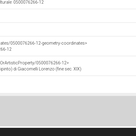
ulturale: 0500076266-12
inates/0500076266-12-geometry-coordinates>
266-12
cOrArtisticProperty/0500076266-12>
dipinto) di Giacomelli Lorenzo (fine sec. XIX)