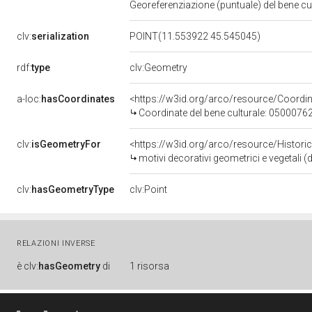
Georeferenziazione (puntuale) del bene c
clv:
serialization
POINT(11.553922 45.545045)
rdf:
type
clv:Geometry
a-loc:
hasCoordinates
<https://w3id.org/arco/resource/Coord
Coordinate del bene culturale: 0500076
clv:
isGeometryFor
<https://w3id.org/arco/resource/Histori
motivi decorativi geometrici e vegetali (
clv:
hasGeometryType
clv:Point
RELAZIONI INVERSE
è
clv:
hasGeometry
di
1 risorsa