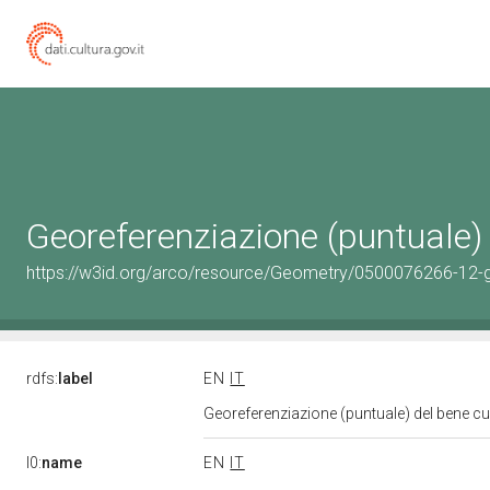
Georeferenziazione (puntuale)
https://w3id.org/arco/resource/Geometry/0500076266-12-
rdfs:
label
EN
IT
Georeferenziazione (puntuale) del bene c
l0:
name
EN
IT