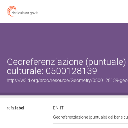
Georeferenziazione (puntuale)
culturale: 0500128139
https://w3id.org/arco/resource/Geometry/0500128139-geo
rdfs:
label
EN
IT
Georeferenziazione (puntuale) del bene c