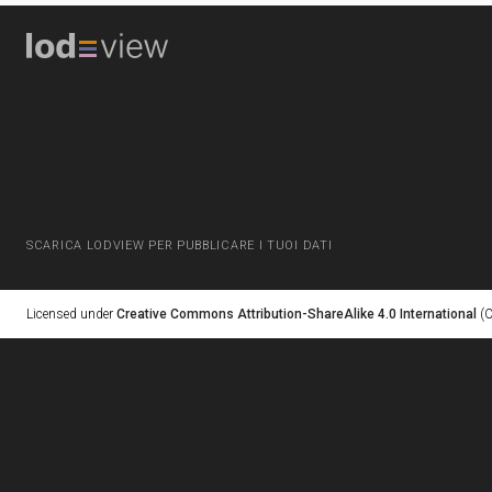
SCARICA LODVIEW PER PUBBLICARE I TUOI DATI
Licensed under
Creative Commons Attribution-ShareAlike 4.0 International
(C