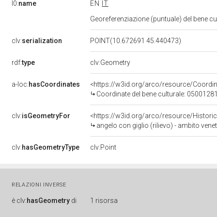
l0:
name
EN
IT
Georeferenziazione (puntuale) del bene c
clv:
serialization
POINT(10.672691 45.440473)
rdf:
type
clv:Geometry
a-loc:
hasCoordinates
<https://w3id.org/arco/resource/Coord
Coordinate del bene culturale: 0500128
clv:
isGeometryFor
<https://w3id.org/arco/resource/Histori
angelo con giglio (rilievo) - ambito venet
clv:
hasGeometryType
clv:Point
RELAZIONI INVERSE
è
clv:
hasGeometry
di
1 risorsa