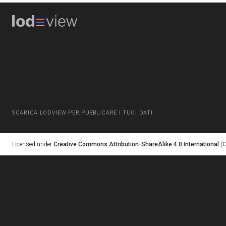
SCARICA LODVIEW PER PUBBLICARE I TUOI DATI
Licensed under
Creative Commons Attribution-ShareAlike 4.0 International
(C