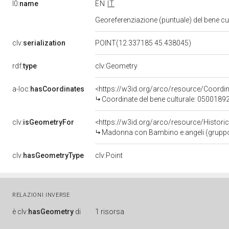
l0:
name
EN
IT
Georeferenziazione (puntuale) del bene c
clv:
serialization
POINT(12.337185 45.438045)
rdf:
type
clv:Geometry
a-loc:
hasCoordinates
<https://w3id.org/arco/resource/Coord
Coordinate del bene culturale: 0500189
clv:
isGeometryFor
<https://w3id.org/arco/resource/Histori
Madonna con Bambino e angeli (gruppo 
clv:
hasGeometryType
clv:Point
RELAZIONI INVERSE
è
clv:
hasGeometry
di
1 risorsa