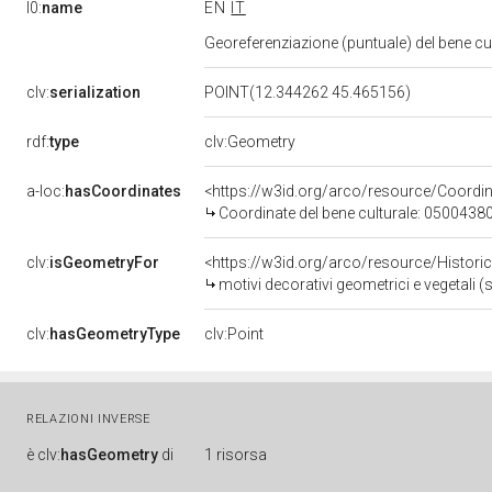
l0:
name
EN
IT
Georeferenziazione (puntuale) del bene c
clv:
serialization
POINT(12.344262 45.465156)
rdf:
type
clv:Geometry
a-loc:
hasCoordinates
<https://w3id.org/arco/resource/Coord
Coordinate del bene culturale: 0500438
clv:
isGeometryFor
<https://w3id.org/arco/resource/Histori
motivi decorativi geometrici e vegetali (
clv:
hasGeometryType
clv:Point
RELAZIONI INVERSE
è
clv:
hasGeometry
di
1 risorsa