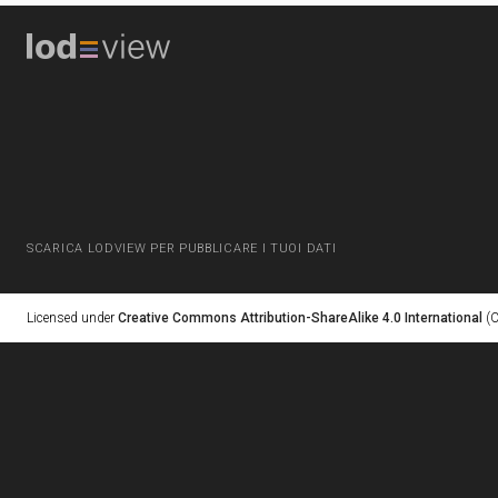
SCARICA LODVIEW PER PUBBLICARE I TUOI DATI
Licensed under
Creative Commons Attribution-ShareAlike 4.0 International
(C