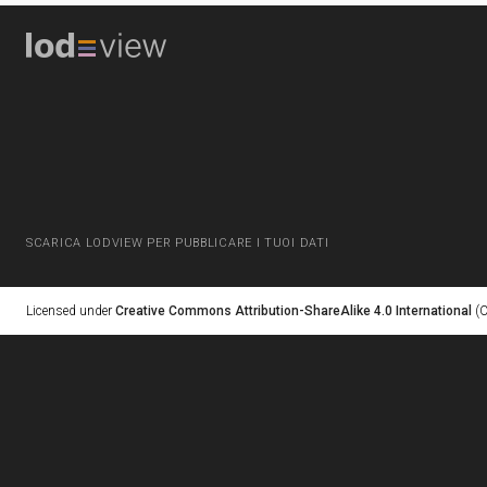
SCARICA LODVIEW PER PUBBLICARE I TUOI DATI
Licensed under
Creative Commons Attribution-ShareAlike 4.0 International
(C