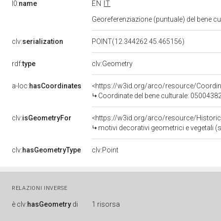
l0:
name
EN
IT
Georeferenziazione (puntuale) del bene c
clv:
serialization
POINT(12.344262 45.465156)
rdf:
type
clv:Geometry
a-loc:
hasCoordinates
<https://w3id.org/arco/resource/Coord
Coordinate del bene culturale: 0500438
clv:
isGeometryFor
<https://w3id.org/arco/resource/Histori
motivi decorativi geometrici e vegetali
clv:
hasGeometryType
clv:Point
RELAZIONI INVERSE
è
clv:
hasGeometry
di
1 risorsa