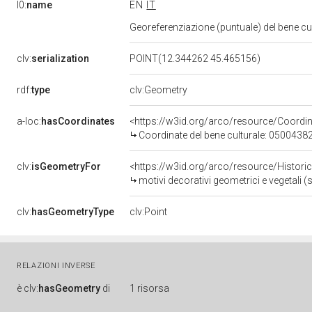
l0:
name
EN
IT
Georeferenziazione (puntuale) del bene c
clv:
serialization
POINT(12.344262 45.465156)
rdf:
type
clv:Geometry
a-loc:
hasCoordinates
<https://w3id.org/arco/resource/Coord
Coordinate del bene culturale: 0500438
clv:
isGeometryFor
<https://w3id.org/arco/resource/Histori
motivi decorativi geometrici e vegetali
clv:
hasGeometryType
clv:Point
RELAZIONI INVERSE
è
clv:
hasGeometry
di
1 risorsa