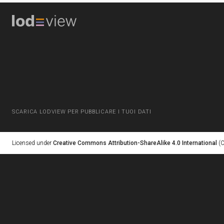
SCARICA LODVIEW PER PUBBLICARE I TUOI DATI
Licensed under
Creative Commons Attribution-ShareAlike 4.0 International
(C