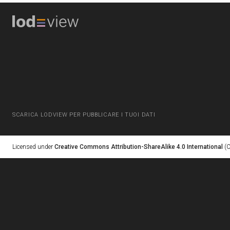
SCARICA LODVIEW PER PUBBLICARE I TUOI DATI
Licensed under
Creative Commons Attribution-ShareAlike 4.0 International
(C