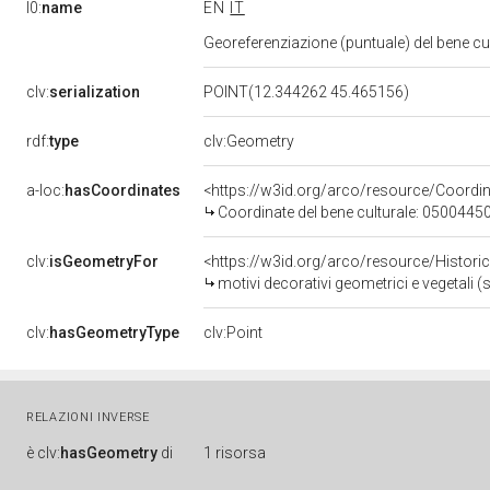
l0:
name
EN
IT
Georeferenziazione (puntuale) del bene c
clv:
serialization
POINT(12.344262 45.465156)
rdf:
type
clv:Geometry
a-loc:
hasCoordinates
<https://w3id.org/arco/resource/Coord
Coordinate del bene culturale: 0500445
clv:
isGeometryFor
<https://w3id.org/arco/resource/Histori
motivi decorativi geometrici e vegetali 
clv:
hasGeometryType
clv:Point
RELAZIONI INVERSE
è
clv:
hasGeometry
di
1 risorsa