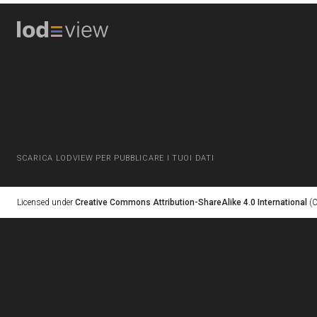
SCARICA LODVIEW PER PUBBLICARE I TUOI DATI
Licensed under
Creative Commons Attribution-ShareAlike 4.0 International
(C