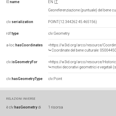
l0:
name
EN
IT
Georeferenziazione (puntuale) del bene c
clv:
serialization
POINT(12.344262 45.465156)
rdf:
type
clv:Geometry
a-loc:
hasCoordinates
<https://w3id.org/arco/resource/Coord
Coordinate del bene culturale: 0500445
clv:
isGeometryFor
<https://w3id.org/arco/resource/Histori
motivi decorativi geometrici e vegetali 
clv:
hasGeometryType
clv:Point
RELAZIONI INVERSE
è
clv:
hasGeometry
di
1 risorsa