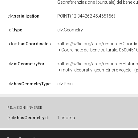
Georeferenziazione (puntuale) del bene c
clv:
serialization
POINT(12.344262 45.465156)
rdf:
type
clv:Geometry
a-loc:
hasCoordinates
<https://w3id.org/arco/resource/Coord
Coordinate del bene culturale: 0500451
clv:
isGeometryFor
<https://w3id.org/arco/resource/Histori
motivi decorativi geometrici e vegetali 
clv:
hasGeometryType
clv:Point
RELAZIONI INVERSE
è
clv:
hasGeometry
di
1 risorsa