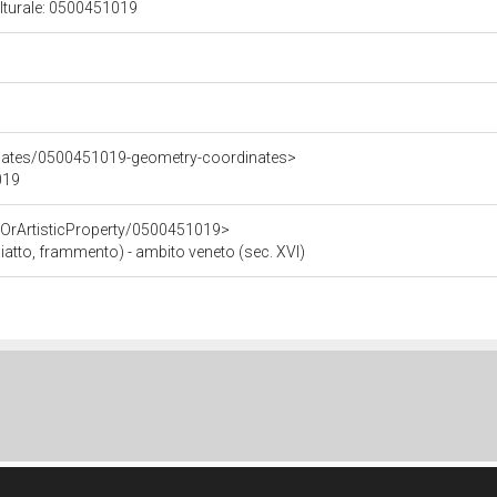
ulturale: 0500451019
inates/0500451019-geometry-coordinates>
019
cOrArtisticProperty/0500451019>
(piatto, frammento) - ambito veneto (sec. XVI)