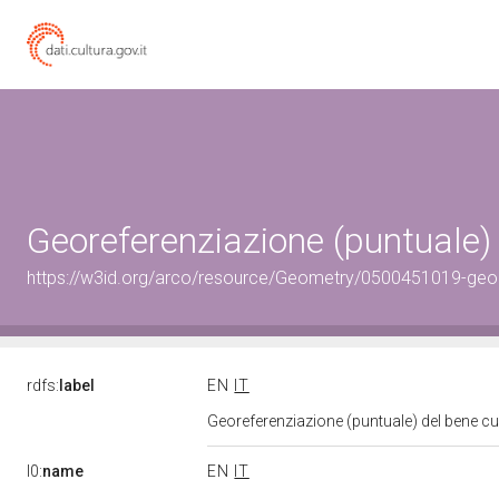
Georeferenziazione (puntuale)
https://w3id.org/arco/resource/Geometry/0500451019-geo
rdfs:
label
EN
IT
Georeferenziazione (puntuale) del bene c
l0:
name
EN
IT