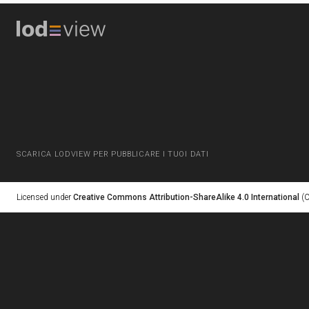
SCARICA LODVIEW PER PUBBLICARE I TUOI DATI
Licensed under
Creative Commons Attribution-ShareAlike 4.0 International
(C