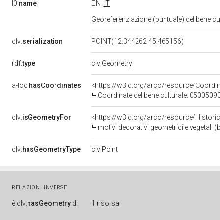
l0:
name
EN
IT
Georeferenziazione (puntuale) del bene c
clv:
serialization
POINT(12.344262 45.465156)
rdf:
type
clv:Geometry
a-loc:
hasCoordinates
<https://w3id.org/arco/resource/Coord
Coordinate del bene culturale: 0500509
clv:
isGeometryFor
<https://w3id.org/arco/resource/Histori
motivi decorativi geometrici e vegetali 
clv:
hasGeometryType
clv:Point
RELAZIONI INVERSE
è
clv:
hasGeometry
di
1 risorsa