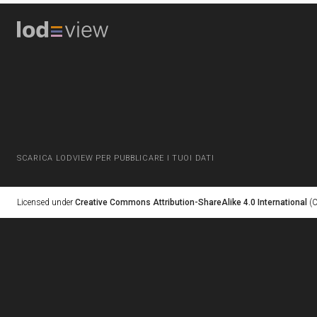
SCARICA LODVIEW PER PUBBLICARE I TUOI DATI
Licensed under
Creative Commons Attribution-ShareAlike 4.0 International
(C