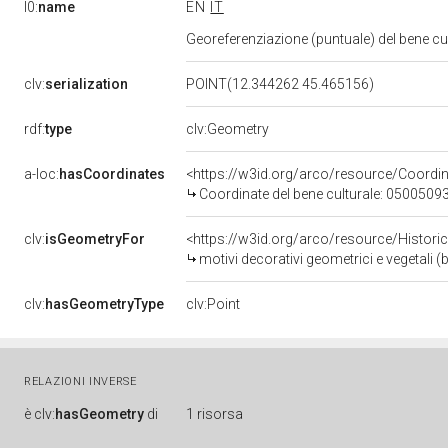
l0:
name
EN
IT
Georeferenziazione (puntuale) del bene c
clv:
serialization
POINT(12.344262 45.465156)
rdf:
type
clv:Geometry
a-loc:
hasCoordinates
<https://w3id.org/arco/resource/Coord
Coordinate del bene culturale: 0500509
clv:
isGeometryFor
<https://w3id.org/arco/resource/Histori
motivi decorativi geometrici e vegetali 
clv:
hasGeometryType
clv:Point
RELAZIONI INVERSE
è
clv:
hasGeometry
di
1 risorsa