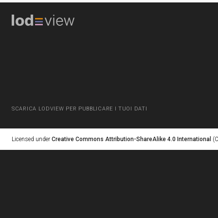
SCARICA LODVIEW PER PUBBLICARE I TUOI DATI
Licensed under
Creative Commons Attribution-ShareAlike 4.0 International
(C