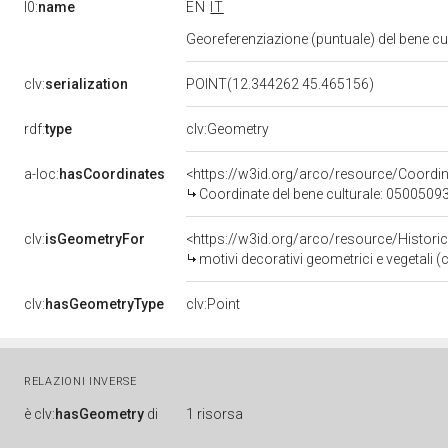
l0:
name
EN
IT
Georeferenziazione (puntuale) del bene c
clv:
serialization
POINT(12.344262 45.465156)
rdf:
type
clv:Geometry
a-loc:
hasCoordinates
<https://w3id.org/arco/resource/Coord
Coordinate del bene culturale: 0500509
clv:
isGeometryFor
<https://w3id.org/arco/resource/Histori
motivi decorativi geometrici e vegetali 
clv:
hasGeometryType
clv:Point
RELAZIONI INVERSE
è
clv:
hasGeometry
di
1 risorsa