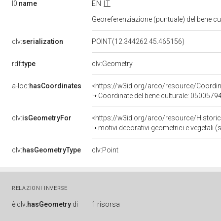
l0:
name
EN
IT
Georeferenziazione (puntuale) del bene c
clv:
serialization
POINT(12.344262 45.465156)
rdf:
type
clv:Geometry
a-loc:
hasCoordinates
<https://w3id.org/arco/resource/Coord
Coordinate del bene culturale: 0500579
clv:
isGeometryFor
<https://w3id.org/arco/resource/Histori
motivi decorativi geometrici e vegetali
clv:
hasGeometryType
clv:Point
RELAZIONI INVERSE
è
clv:
hasGeometry
di
1 risorsa