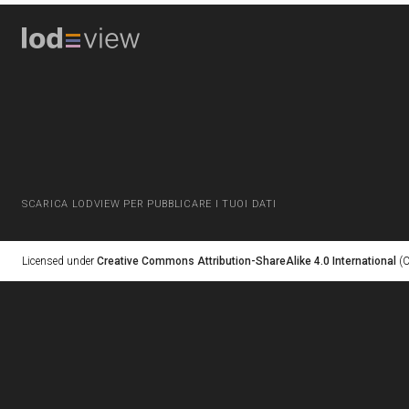
SCARICA LODVIEW PER PUBBLICARE I TUOI DATI
Licensed under
Creative Commons Attribution-ShareAlike 4.0 International
(C