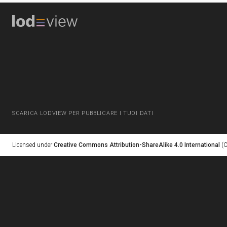
SCARICA LODVIEW PER PUBBLICARE I TUOI DATI
Licensed under
Creative Commons Attribution-ShareAlike 4.0 International
(C