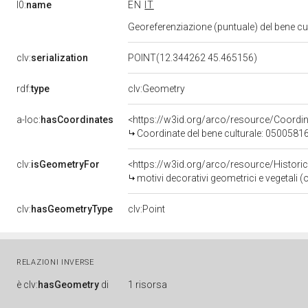
l0:
name
EN
IT
Georeferenziazione (puntuale) del bene c
clv:
serialization
POINT(12.344262 45.465156)
rdf:
type
clv:Geometry
a-loc:
hasCoordinates
<https://w3id.org/arco/resource/Coord
Coordinate del bene culturale: 0500581
clv:
isGeometryFor
<https://w3id.org/arco/resource/Histori
motivi decorativi geometrici e vegetali (
clv:
hasGeometryType
clv:Point
RELAZIONI INVERSE
è
clv:
hasGeometry
di
1 risorsa