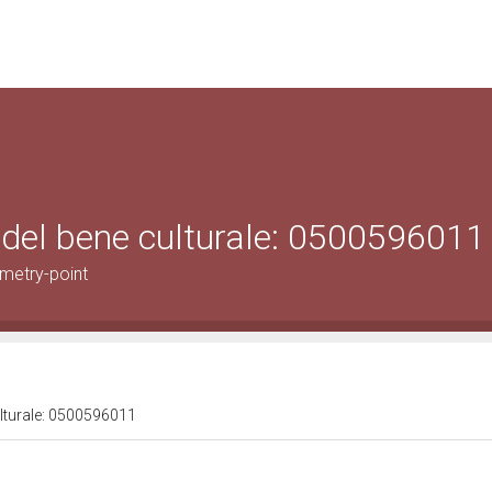
 del bene culturale: 0500596011
metry-point
ulturale: 0500596011