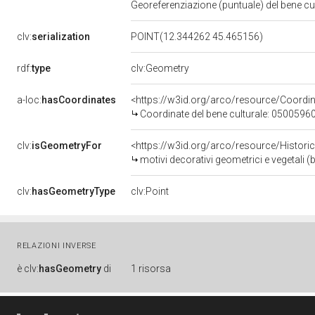
Georeferenziazione (puntuale) del bene c
clv:
serialization
POINT(12.344262 45.465156)
rdf:
type
clv:Geometry
a-loc:
hasCoordinates
<https://w3id.org/arco/resource/Coord
Coordinate del bene culturale: 0500596
clv:
isGeometryFor
<https://w3id.org/arco/resource/Histori
motivi decorativi geometrici e vegetali 
clv:
hasGeometryType
clv:Point
RELAZIONI INVERSE
è
clv:
hasGeometry
di
1 risorsa