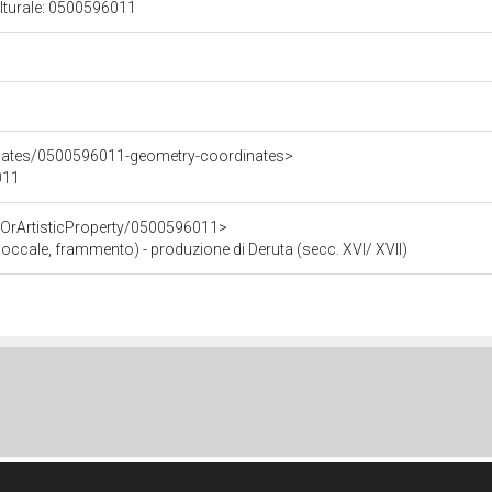
ulturale: 0500596011
inates/0500596011-geometry-coordinates>
011
cOrArtisticProperty/0500596011>
(boccale, frammento) - produzione di Deruta (secc. XVI/ XVII)