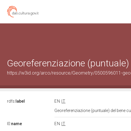
Georeferenziazione (puntuale)
https://w3id.org/arco/resource/Geometry/0500596011-geo
rdfs:
label
EN
IT
Georeferenziazione (puntuale) del bene c
l0:
name
EN
IT