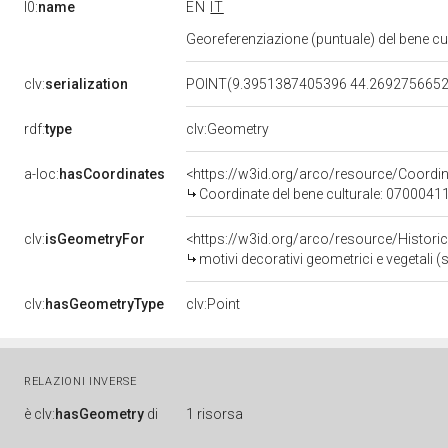
l0:
name
EN
IT
Georeferenziazione (puntuale) del bene c
clv:
serialization
POINT(9.3951387405396 44.269275665
rdf:
type
clv:Geometry
a-loc:
hasCoordinates
<https://w3id.org/arco/resource/Coord
Coordinate del bene culturale: 0700041
clv:
isGeometryFor
<https://w3id.org/arco/resource/Histori
motivi decorativi geometrici e vegetali (
clv:
hasGeometryType
clv:Point
RELAZIONI INVERSE
è
clv:
hasGeometry
di
1 risorsa