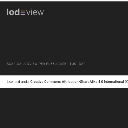
SCARICA LODVIEW PER PUBBLICARE I TUOI DATI
Licensed under
Creative Commons Attribution-ShareAlike 4.0 International
(C