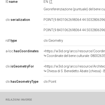
l0:
name
EN
IT
Georeferenziazione (puntuale) del bene c
clv:
serialization
POINT(9.8431062698364 44.503280639
POINT(9.8431062698364 44.503280639
rdf:
type
clv:Geometry
a-loc:
hasCoordinates
<https://w3id.org/arco/resource/Coord
Coordinate del bene culturale: 0800263
clv:
isGeometryFor
<https://w3id.org/arco/resource/Archit
Chiesa di S. Benedetto Abate (chiesa) - 
clv:
hasGeometryType
clv:Point
RELAZIONI INVERSE