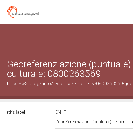
Georeferenziazione (puntuale)
culturale: 0800263569
https://w3id.org/arco/resource/Geometry/0800263569-geo
rdfs:
label
EN
IT
Georeferenziazione (puntuale) del bene c