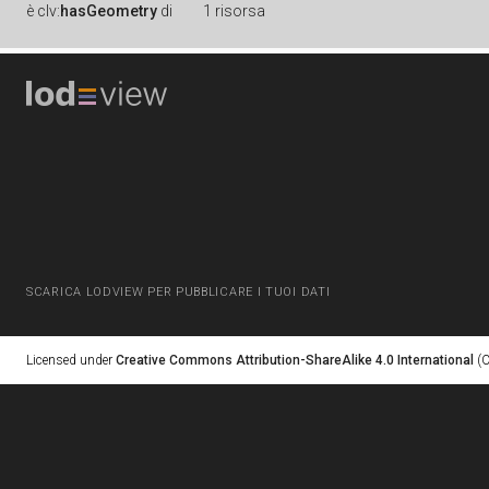
è
clv:
hasGeometry
di
1 risorsa
SCARICA LODVIEW PER PUBBLICARE I TUOI DATI
Licensed under
Creative Commons Attribution-ShareAlike 4.0 International
(C