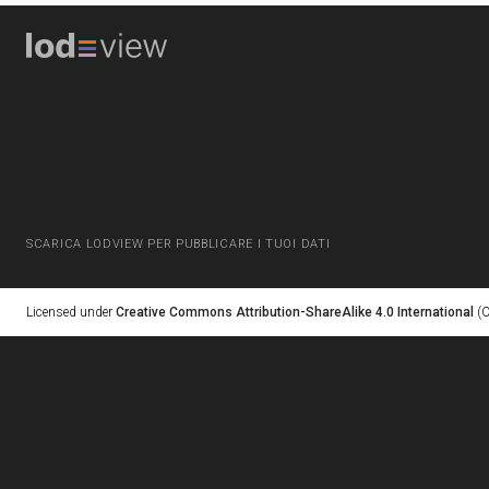
SCARICA LODVIEW PER PUBBLICARE I TUOI DATI
Licensed under
Creative Commons Attribution-ShareAlike 4.0 International
(C