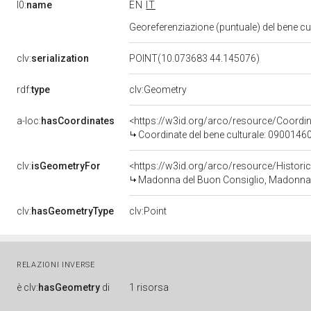
l0:
name
EN
IT
Georeferenziazione (puntuale) del bene c
clv:
serialization
POINT(10.073683 44.145076)
rdf:
type
clv:Geometry
a-loc:
hasCoordinates
<https://w3id.org/arco/resource/Coord
Coordinate del bene culturale: 0900146
clv:
isGeometryFor
<https://w3id.org/arco/resource/Histori
Madonna del Buon Consiglio, Madonna con
clv:
hasGeometryType
clv:Point
RELAZIONI INVERSE
è
clv:
hasGeometry
di
1 risorsa