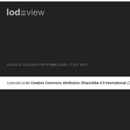
SCARICA LODVIEW PER PUBBLICARE I TUOI DATI
Licensed under
Creative Commons Attribution-ShareAlike 4.0 International
(C