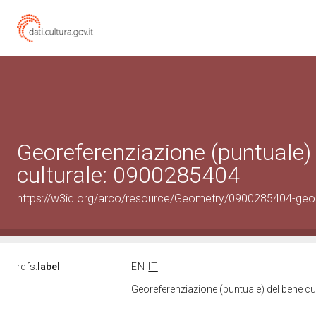
Georeferenziazione (puntuale)
culturale: 0900285404
https://w3id.org/arco/resource/Geometry/0900285404-geo
rdfs:
label
EN
IT
Georeferenziazione (puntuale) del bene c