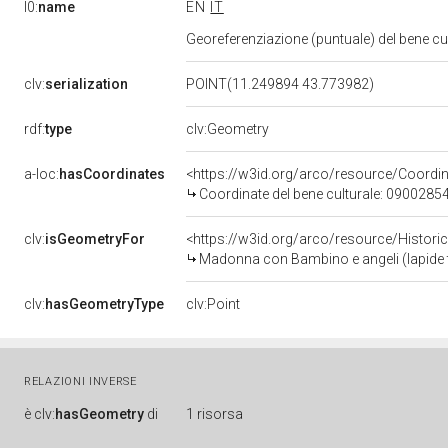
l0:
name
EN
IT
Georeferenziazione (puntuale) del bene c
clv:
serialization
POINT(11.249894 43.773982)
rdf:
type
clv:Geometry
a-loc:
hasCoordinates
<https://w3id.org/arco/resource/Coord
Coordinate del bene culturale: 0900285
clv:
isGeometryFor
<https://w3id.org/arco/resource/Histori
Madonna con Bambino e angeli (lapide 
clv:
hasGeometryType
clv:Point
RELAZIONI INVERSE
è
clv:
hasGeometry
di
1 risorsa